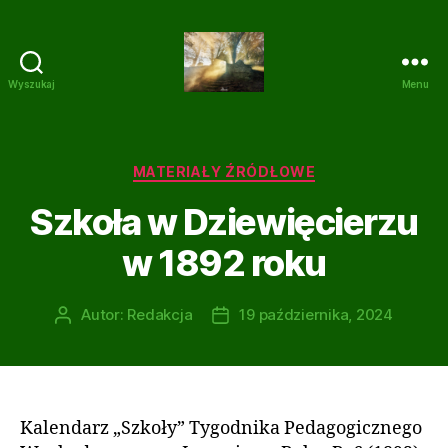
Wyszukaj
Menu
Dziewięcierz
z
kamienia
i
Kategorie
MATERIAŁY ŹRÓDŁOWE
gliny
Szkoła w Dziewięcierzu
w 1892 roku
Autor:
Redakcja
19 października, 2024
Autor
Data
wpisu
wpisu
Kalendarz „Szkoły” Tygodnika Pedagogicznego