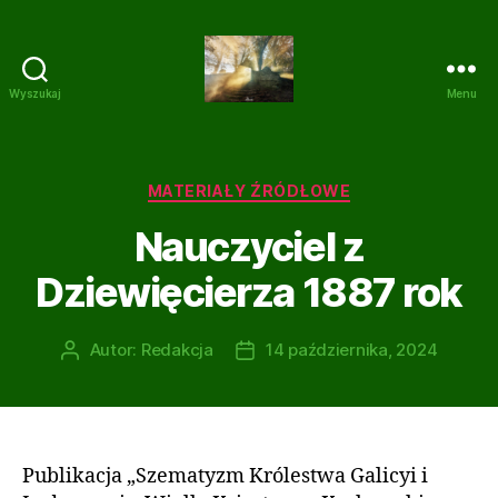
Wyszukaj
Menu
Dziewięcierz
z
kamienia
i
Kategorie
MATERIAŁY ŹRÓDŁOWE
gliny
Nauczyciel z
Dziewięcierza 1887 rok
Autor:
Redakcja
14 października, 2024
Autor
Data
wpisu
wpisu
Publikacja „Szematyzm Królestwa Galicyi i