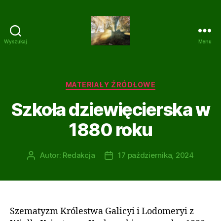
Wyszukaj
Menu
Dziewięcierz
z
kamienia
i
Kategorie
MATERIAŁY ŹRÓDŁOWE
gliny
Szkoła dziewięcierska w
1880 roku
Autor:
Redakcja
17 października, 2024
Autor
Data
wpisu
wpisu
Szematyzm Królestwa Galicyi i Lodomeryi z